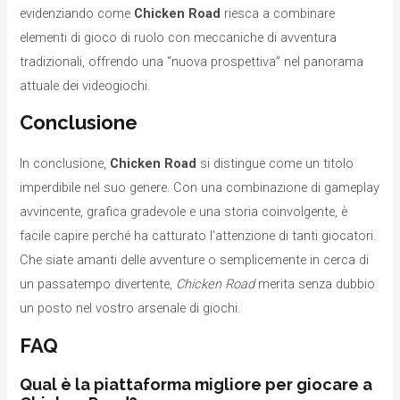
evidenziando come
Chicken Road
riesca a combinare
elementi di gioco di ruolo con meccaniche di avventura
tradizionali, offrendo una “nuova prospettiva” nel panorama
attuale dei videogiochi.
Conclusione
In conclusione,
Chicken Road
si distingue come un titolo
imperdibile nel suo genere. Con una combinazione di gameplay
avvincente, grafica gradevole e una storia coinvolgente, è
facile capire perché ha catturato l’attenzione di tanti giocatori.
Che siate amanti delle avventure o semplicemente in cerca di
un passatempo divertente,
Chicken Road
merita senza dubbio
un posto nel vostro arsenale di giochi.
FAQ
Qual è la piattaforma migliore per giocare a