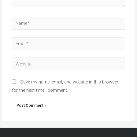
Name*
Email*
Website
Save my name, email, and website in this browser
for the next time I comment.