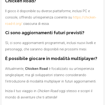
Chicken Road?
Il gioco è disponibile su diverse piattaforme, inclusi PC e
console, offrendo un’esperienza coerente su
https://chicken-
road-it.org/
ciascuna di essa.
Ci sono aggiornamenti futuri previsti?
Sì, ci sono aggiornamenti programmati, inclusi nuovi livelli e
personaggi, che saranno disponibili nei prossimi mesi.
È possibile giocare in modalità multiplayer?
Attualmente,
Chicken Road
è focalizzato su un’esperienza
single-player, ma gli sviluppatori stanno considerando
l’introduzione di modalità multiplayer in futuri aggiornamenti.
Inizia il tuo viaggio in
Chicken Road
oggi stesso e scopri il
mondo di avventure che ti attende!