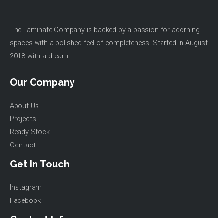
The Laminate Company is backed by a passion for adorning
spaces with a polished feel of completeness. Started in August
2018 with a dream
Our Company
About Us
Projects
Ready Stock
Contact
Get In Touch
Instagram
Facebook