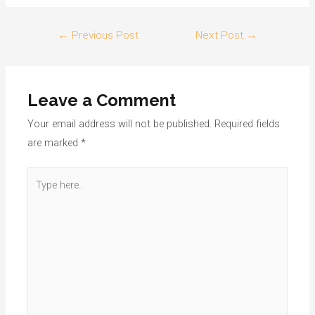
Post
←
Previous Post
Next Post
→
navigation
Leave a Comment
Your email address will not be published.
Required fields
are marked
*
Type
here..