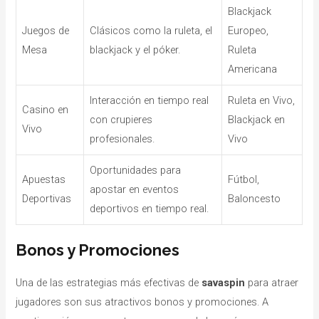
Blackjack
Juegos de
Clásicos como la ruleta, el
Europeo,
Mesa
blackjack y el póker.
Ruleta
Americana
Interacción en tiempo real
Ruleta en Vivo,
Casino en
con crupieres
Blackjack en
Vivo
profesionales.
Vivo
Oportunidades para
Apuestas
Fútbol,
apostar en eventos
Deportivas
Baloncesto
deportivos en tiempo real.
Bonos y Promociones
Una de las estrategias más efectivas de
savaspin
para atraer
jugadores son sus atractivos bonos y promociones. A