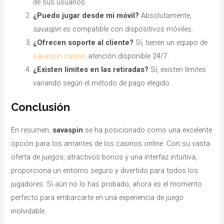
de sus usuarios.
¿Puedo jugar desde mi móvil?
Absolutamente,
savaspin
es compatible con dispositivos móviles.
¿Ofrecen soporte al cliente?
Sí, tienen un equipo de
savaspin casino
atención disponible 24/7.
¿Existen límites en las retiradas?
Sí, existen límites
variando según el método de pago elegido.
Conclusión
En resumen,
savaspin
se ha posicionado como una excelente
opción para los amantes de los casinos online. Con su vasta
oferta de juegos, atractivos bonos y una interfaz intuitiva,
proporciona un entorno seguro y divertido para todos los
jugadores. Si aún no lo has probado, ahora es el momento
perfecto para embarcarte en una experiencia de juego
inolvidable.