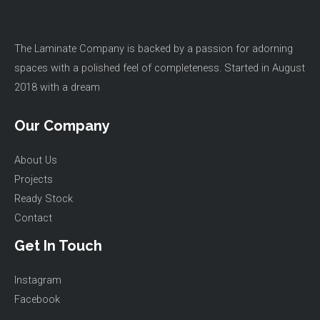
The Laminate Company is backed by a passion for adorning
spaces with a polished feel of completeness. Started in August
2018 with a dream
Our Company
About Us
Projects
Ready Stock
Contact
Get In Touch
Instagram
Facebook