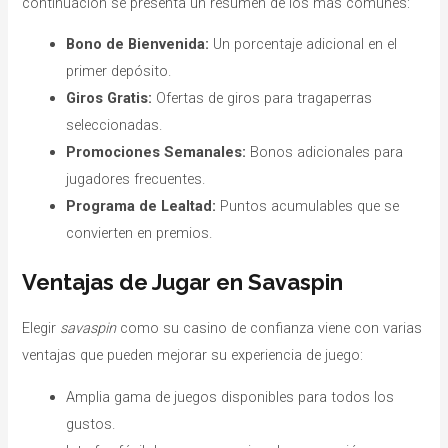
continuación se presenta un resumen de los más comunes:
Bono de Bienvenida:
Un porcentaje adicional en el
primer depósito.
Giros Gratis:
Ofertas de giros para tragaperras
seleccionadas.
Promociones Semanales:
Bonos adicionales para
jugadores frecuentes.
Programa de Lealtad:
Puntos acumulables que se
convierten en premios.
Ventajas de Jugar en Savaspin
Elegir
savaspin
como su casino de confianza viene con varias
ventajas que pueden mejorar su experiencia de juego:
Amplia gama de juegos disponibles para todos los
gustos.