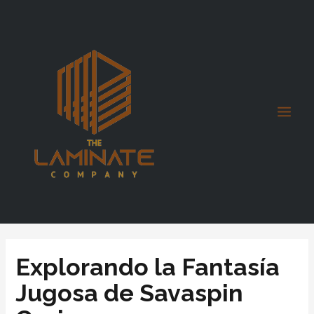
Main
Men
Explorando la Fantasía
Jugosa de Savaspin